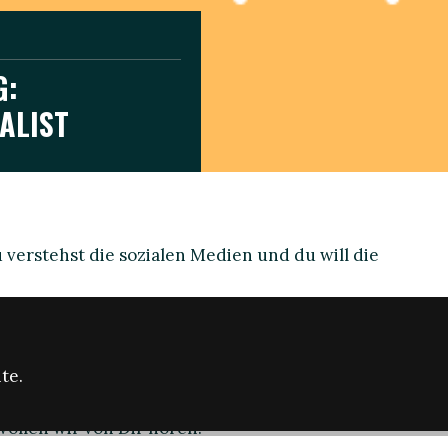
G:
ALIST
 verstehst die sozialen Medien und du will die
ner ähnlichen Rolle in einer anderen Organisation
ng durch einschlägige Praktika. Wichtig ist die
lisch zu verfassen, interessante Geschichten zu
te.
, soziale Medien zu managen und Projekte
n. Wenn du außerdem dynamisch, kreativ und
wollen wir von Dir hören.