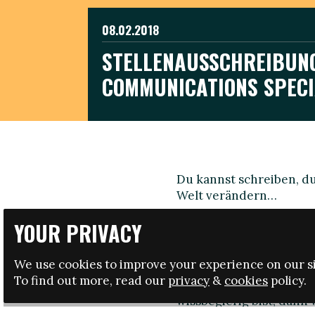
08.02.2018
STELLENAUSSCHREIBUN
COMMUNICATIONS SPECI
Du kannst schreiben, du
Welt verändern…
Du hast Erfahrung in ei
YOUR PRIVACY
oder mindestens Erfahru
Fähigkeit Texte auf Eng
We use cookies to improve your experience on our si
finden und zu erzählen
To find out more, read our
privacy
&
cookies
policy.
erfolgreich abzuliefer
wissbegierig bist, dann 