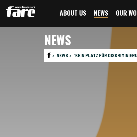
Press
ABOUT US
NEWS
OUR WO
Enter
to
skip
NEWS
to
main
content
NEWS
“KEIN PLATZ FÜR DISKRIMINIE