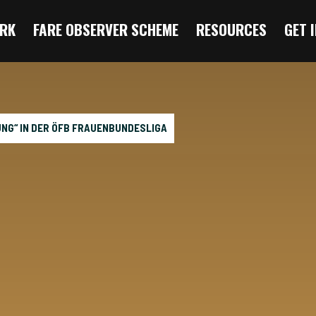
RK
FARE OBSERVER SCHEME
RESOURCES
GET 
RUNG“ IN DER ÖFB FRAUENBUNDESLIGA