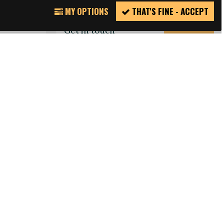
Über Fare
REPORT
MY OPTIONS
THAT'S FINE - ACCEPT
INCIDENT
Get in touch
Sobre a Fare
A propos du réseau Fare