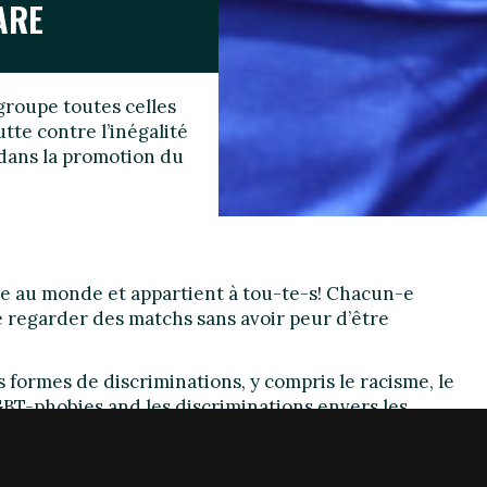
ARE
egroupe toutes celles
tte contre l’inégalité
t dans la promotion du
aire au monde et appartient à tou-te-s! Chacun-e
le regarder des matchs sans avoir peur d’être
s formes de discriminations, y compris le racisme, le
GBT-phobies and les discriminations envers les