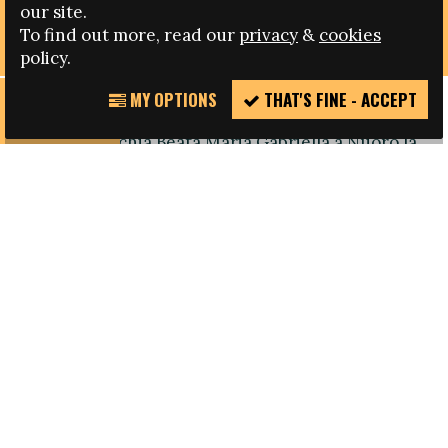
our site.
DIAMO UN CALCIO AL RAZZISMO
To find out more, read our
privacy
&
cookies
policy.
MY OPTIONS
THAT'S FINE - ACCEPT
REPORT
Si è tenuta ieri mattina nel campo in sintetico
INCIDENT
della Parrocchia Beata Maria Gabriella a Nuoro la
manifestazione intitolata "Diamo un calcio al
razzismo", organizzata dalla Scuola Calcio
Polisport Nuoro, nell'ambito delle Settimane
d'Azione Fare per promuovere a livello europeo
l'impegno nella lotta contro il razzismo a tutti
i livelli del calcio professionistico e amatoriale –
negli stadi, sul campo, nell'amministrazione,
nell'allenamento, nelle lezioni di sport
e attraverso i media.
La sola repressione dei fenomeni di intolleranza
razzista non basta più ed occorre assicurare
azioni continue di informazione, di